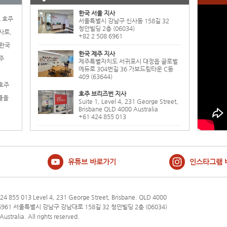
한국 서울 지사
로 호주
서울특별시 강남구 신사동 158길 32
청안빌딩 2층 (06034)
사로,
+82 2 508 6961
 한국
한국 제주 지사
주
제주특별자치도 서귀포시 대정읍 글로벌
에듀로 304번길 36 가보드림타운 C동
409 (63644)
 호주
호주 브리즈번 지사
률을
Suite 1, Level 4, 231 George Street,
Brisbane QLD 4000 Australia
+61 424 855 013
유튜브 바로가기
인스타그램 
 424 855 013 Level 4, 231 George Street, Brisbane. QLD 4000
508 6961 서울특별시 강남구 강남대로 158길 32 청안빌딩 2층 (06034)
ustralia. All rights reserved.